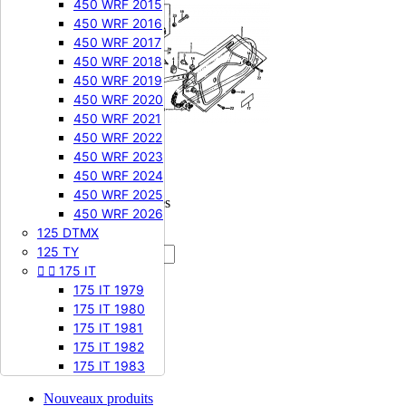
450 WRF 2015
450 WRF 2016
450 WRF 2017
450 WRF 2018
450 WRF 2019
450 WRF 2020
450 WRF 2021
450 WRF 2022
450 WRF 2023
450 WRF 2024
450 WRF 2025
Recevez nos offres spéciales
450 WRF 2026
125 DTMX
125 TY


175 IT
Facebook
175 IT 1979
Instagram
175 IT 1980
175 IT 1981
Produits
175 IT 1982
175 IT 1983
Produits


Nouveaux produits