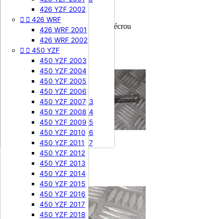


505 SXF
426 YZF 2002


426 WRF
505 SXF 2007
Axe pivot de bras oscillant + écrou
505 SXF 2008
426 WRF 2001


525 SXF
426 WRF 2002


450 YZF
525 SXF 2003
525 SXF 2004
450 YZF 2003
525 SXF 2005
450 YZF 2004
525 SXF 2006
450 YZF 2005


525 EXC-F
450 YZF 2006
525 EXC-F 2003
450 YZF 2007
525 EXC-F 2004
450 YZF 2008
525 EXC-F 2005
450 YZF 2009
525 EXC-F 2006
450 YZF 2010
525 EXC-F 2007
450 YZF 2011
450 YZF 2012
450 YZF 2013
450 YZF 2014
450 YZF 2015
450 YZF 2016
450 YZF 2017
450 YZF 2018