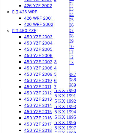
85 KX 2002


505 SXF
426 YZF 2002
85 KX 2003


426 WRF
505 SXF 2007
85 KX 2004
505 SXF 2008
426 WRF 2001
85 KX 2005


525 SXF
426 WRF 2002
85 KX 2006


450 YZF
525 SXF 2003
85 KX 2007
85 KX 2008
525 SXF 2004
450 YZF 2003
85 KX 2009
525 SXF 2005
450 YZF 2004
85 KX 2010
525 SXF 2006
450 YZF 2005
85 KX 2011


525 EXC-F
450 YZF 2006
85 KX 2012
525 EXC-F 2003
450 YZF 2007
85 KX 2013
525 EXC-F 2004
450 YZF 2008
125 KX


525 EXC-F 2005
450 YZF 2009
125 KX 1987
125 KX 1988
525 EXC-F 2006
450 YZF 2010
125 KX 1989
525 EXC-F 2007
450 YZF 2011
125 KX 1990
450 YZF 2012
125 KX 1991
450 YZF 2013
125 KX 1992
450 YZF 2014
125 KX 1993
450 YZF 2015
125 KX 1994
125 KX 1995
450 YZF 2016
125 KX 1996
450 YZF 2017
125 KX 1997
450 YZF 2018