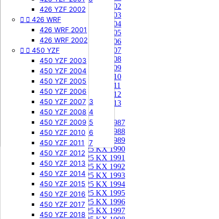
85 KX 2002


505 SXF
426 YZF 2002
85 KX 2003


426 WRF
505 SXF 2007
85 KX 2004
505 SXF 2008
426 WRF 2001
85 KX 2005


525 SXF
426 WRF 2002
85 KX 2006


450 YZF
525 SXF 2003
85 KX 2007
85 KX 2008
525 SXF 2004
450 YZF 2003
85 KX 2009
525 SXF 2005
450 YZF 2004
85 KX 2010
525 SXF 2006
450 YZF 2005
85 KX 2011


525 EXC-F
450 YZF 2006
85 KX 2012
525 EXC-F 2003
450 YZF 2007
85 KX 2013
525 EXC-F 2004
450 YZF 2008
125 KX


525 EXC-F 2005
450 YZF 2009
125 KX 1987
125 KX 1988
525 EXC-F 2006
450 YZF 2010
125 KX 1989
525 EXC-F 2007
450 YZF 2011
125 KX 1990
450 YZF 2012
125 KX 1991
450 YZF 2013
125 KX 1992
450 YZF 2014
125 KX 1993
450 YZF 2015
125 KX 1994
125 KX 1995
450 YZF 2016
125 KX 1996
450 YZF 2017
125 KX 1997
450 YZF 2018