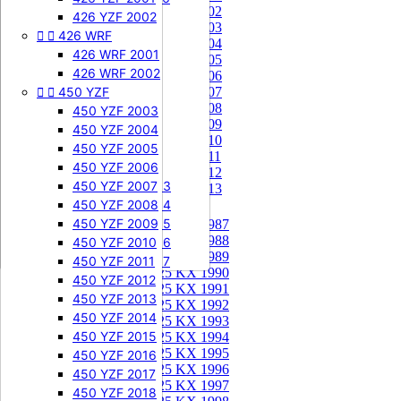
85 KX 2002


505 SXF
426 YZF 2002
85 KX 2003


426 WRF
505 SXF 2007
85 KX 2004
505 SXF 2008
426 WRF 2001
85 KX 2005


525 SXF
426 WRF 2002
85 KX 2006


450 YZF
525 SXF 2003
85 KX 2007
85 KX 2008
525 SXF 2004
450 YZF 2003
85 KX 2009
525 SXF 2005
450 YZF 2004
85 KX 2010
525 SXF 2006
450 YZF 2005
85 KX 2011


525 EXC-F
450 YZF 2006
85 KX 2012
525 EXC-F 2003
450 YZF 2007
85 KX 2013
525 EXC-F 2004
450 YZF 2008
125 KX


525 EXC-F 2005
450 YZF 2009
125 KX 1987
125 KX 1988
525 EXC-F 2006
450 YZF 2010
125 KX 1989
525 EXC-F 2007
450 YZF 2011
125 KX 1990
450 YZF 2012
125 KX 1991
450 YZF 2013
125 KX 1992
450 YZF 2014
125 KX 1993
450 YZF 2015
125 KX 1994
125 KX 1995
450 YZF 2016
125 KX 1996
450 YZF 2017
125 KX 1997
450 YZF 2018