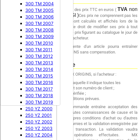


250 KX
250 CRF 2023
125 EXC 2009
250 RM 2002
250 YZ 1984
300 TM 2004
TVA
non
Les prix figurant dans le catalogue sont des prix TTC en euros (
250 CRF 2024
250 KX 1987
125 EXC 2010
250 RM 2003
250 YZ 1985
300 TM 2005
applicable - article 293 B du CGI )
Ces prix ne comprennent pas les
250 CRF 2025
250 KX 1988
125 EXC 2011
250 RM 2004
250 YZ 1986
300 TM 2006
frais de port et d'emballage, ceux-ci sont calculés et affichés lors de la
250 CRF 2026
250 KX 1989
125 EXC 2012
250 RM 2005
250 YZ 1987
300 TM 2007
commande. MX ORIGINS se réserve le droit de modifier ses prix à tout


450 CRF
250 KX 1990
125 EXC 2013
250 RM 2006
250 YZ 1988
300 TM 2008
moment, étant toutefois entendu que le prix figurant au catalogue le jour de
450 CRF 2002
250 KX 1991
125 EXC 2014
250 RM 2007
250 YZ 1989
300 TM 2009
la commande sera le seul applicable à l'acheteur.
450 CRF 2003
250 KX 1992
125 EXC 2015
250 RM 2008
250 YZ 1990
300 TM 2010
Toute erreur flagrante du prix de vente d'un article pourra entraîner




250 SX
250 RMZ
450 CRF 2004
250 KX 1993
250 YZ 1991
300 TM 2011
l'annulation de commande par MX ORIGINS sans compensation.
450 CRF 2005
250 KX 1994
250 SX 2000
250 RMZ 2004
250 YZ 1992
300 TM 2012
450 CRF 2006
250 KX 1995
250 SX 2001
250 RMZ 2005
250 YZ 1993
300 TM 2013
Acceptation de la commande
450 CRF 2007
250 KX 1996
250 SX 2002
250 RMZ 2006
250 YZ 1994
300 TM 2014
Chaque commande est acceptée par MX ORIGINS, si l'acheteur :
450 CRF 2008
250 KX 1997
250 SX 2003
250 RMZ 2007
250 YZ 1995
300 TM 2015
450 CRF 2009
250 KX 1998
250 SX 2004
250 RMZ 2008
250 YZ 1996
300 TM 2016
remplit la fiche d'identification sur laquelle il indique toutes les
coordonnées demandées ou fournit son numéro de client ;
450 CRF 2010
250 KX 1999
250 SX 2005
250 RMZ 2009
250 YZ 1997
300 TM 2017
valide sa commande après l'avoir vérifiée ;
450 CRF 2011
250 KX 2000
250 SX 2006
250 RMZ 2010
250 YZ 1998
300 TM 2018
effectue le paiement dans les conditions prévues.
450 CRF 2012
250 KX 2001
250 SX 2007
250 RMZ 2011
250 YZ 1999
300 TM 2019
Pour l'acheteur, la validation de la commande entraîne acceptation des
450 CRF 2013
250 KX 2002
250 SX 2008
250 RMZ 2012
250 YZ 2000
présentes conditions 2 de vente, en toutes connaissances de cause et la
450 CRF 2014
250 KX 2003
250 SX 2009
250 RMZ 2013
250 YZ 2001
renonciation à se prévaloir de ses propres conditions d'achat ou d'autres
450 CRF 2015
250 KX 2004
250 SX 2010
250 RMZ 2014
250 YZ 2002
conditions. L'ensemble des données fournies et la validation enregistrée par
450 CRF 2016
250 KX 2005
250 SX 2011
250 RMZ 2015
250 YZ 2003
MX ORIGINS, vaudront preuve de la transaction. La validation vaudra
450 CRF 2017
250 KX 2006
250 SX 2012
250 RMZ 2016
250 YZ 2004
signature et acceptation des opérations effectuées. MX