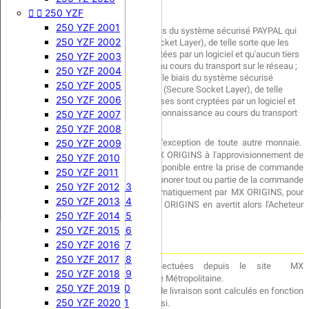
Soit par chèque;






450 KXF
250 SXF
250 YZF
500 CR 1999
450 RMZ 2018
Soit par virement bancaire;
500 CR 2000
450 KXF 2006
250 SXF 2006
450 RMZ 2019
250 YZF 2001
Soit par PAYPAL ; réalisé par le biais du système sécurisé PAYPAL qui
500 CR 2001
450 KXF 2007
250 SXF 2007
450 RMZ 2020
250 YZF 2002
utilise le protocole SSL (Secure Socket Layer), de telle sorte que les
informations transmises sont cryptées par un logiciel et qu'aucun tiers


125 XL & XLS
450 KXF 2008
250 SXF 2008
450 RMZ 2021
250 YZF 2003
ne peut en prendre connaissance au cours du transport sur le réseau ;
125 XL 1976
450 KXF 2009
250 SXF 2009
450 RMZ 2022
250 YZF 2004
soit par carte bancaire ; réalisé par le biais du système sécurisé
125 XL 1977
450 KXF 2010
250 SXF 2010
450 RMZ 2023
250 YZF 2005
PAYPAL qui utilise le protocole SSL (Secure Socket Layer), de telle
125 XL 1978
450 KXF 2011
250 SXF 2011
450 RMZ 2024
250 YZF 2006
sorte que les informations transmises sont cryptées par un logiciel et
qu'aucun tiers ne peut en prendre connaissance au cours du transport
175 PE
125 XLS 1979
450 KXF 2012
250 SXF 2012
250 YZF 2007
sur le réseau ;
125 XLS 1980
450 KXF 2013
250 SXF 2013
250 YZF 2008
La monnaie de paiement est l'Euro à l'exception de toute autre monnaie.
125 XLS 1981
450 KXF 2014
250 SXF 2014
250 YZF 2009
Malgré tous les soins apportés par MX ORIGINS à l'approvisionnement de
125 XLS 1982
450 KXF 2015
250 SXF 2015
250 YZF 2010
ses stocks, un article peut devenir indisponible entre la prise de commande


250 EXC-F
125 XLS 1983
450 KXF 2016
250 YZF 2011
et la livraison. En cas d'impossibilité d'honorer tout ou partie de la commande
125 XLS 1984
450 KXF 2017
250 EXC-F 2003
250 YZF 2012
le compte de l'Acheteur est crédité automatiquement par MX ORIGINS, pour
125 XLS 1985
450 KXF 2018
250 EXC-F 2004
250 YZF 2013
le montant des articles non livrés. MX ORIGINS en avertit alors l'Acheteur
125 CRM
450 KX 2019
250 EXC-F 2005
250 YZF 2014
par courriel.
450 KX 2020
250 EXC-F 2006
250 YZF 2015
Livraisons
450 KX 2021
250 EXC-F 2007
250 YZF 2016
450 KX 2022
250 EXC-F 2008
250 YZF 2017
La livraison des commandes effectuées depuis le site MX


500 KX
250 EXC-F 2009
250 YZF 2018
ORIGINS.COM est possible qu'en France Métropolitaine.
500 KX 1987
250 EXC-F 2010
250 YZF 2019
Pour la France métropolitaine, les frais de livraison sont calculés en fonction
500 KX 1988
250 EXC-F 2011
250 YZF 2020
du poids du colis et du transporteur choisi.