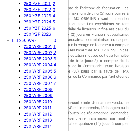
500 KX 1989
250 EXC-F 2012
250 YZF 2021
L'adresse de livraison peut être différente de l'adresse de facturation. Les
500 KX 1990
250 EXC-F 2013
250 YZF 2022
commandes sont traitées dans un délai maximum de cinq (5) jours ouvrés à
500 KX 1991
250 EXC-F 2014
250 YZF 2023
compter de leur date de réception par MX ORIGINS ( sauf si mention
500 KX 1992
250 EXC-F 2015
250 YZF 2024
spéciale affichée sur la page d’accueil du site. Les expéditions se font
500 KX 1993
250 EXC-F 2016
250 YZF 2025
généralement du lundi au vendredi. Le délai de livraison in fine est celui du


400 EXC-F
500 KX 1994
250 YZF 2026
transporteur. Il est en moyenne de deux (2) jours en France métropolitaine.
MX ORIGINS prend les dispositions nécessaires pour minimiser les risques


250 WRF
500 KX 1995
400 EXC-F 2000
lors de l'acheminement. Ces risques sont à la charge de l'acheteur à compter
500 KX 1996
400 EXC-F 2001
250 WRF 2001
du moment où l'article commandé quitte les locaux de MX ORIGINS. En cas
500 KX 1997
400 EXC-F 2002
250 WRF 2002
de dommage pendant le transport, la protestation motivée doit être formulée
500 KX 1998
400 EXC-F 2003
250 WRF 2003
auprès du transporteur dans un délai de trois jours(3) à compter de la
500 KX 1999
400 EXC-F 2004
250 WRF 2004
livraison. Sauf stipulation contraire lors de la Commande, toute livraison
500 KX 2000
400 EXC-F 2005
250 WRF 2005
effectuée au-delà d'un délai de trente (30) jours par la faute de MX
ORIGINS pourra donner lieu à la résiliation de la Commande par l'acheteur et
500 KX 2001
400 EXC-F 2006
250 WRF 2006
à son remboursement.
500 KX 2002
400 EXC-F 2007
250 WRF 2007


450 SXF
500 KX 2003
250 WRF 2008
Garantie
500 KX 2004
450 SXF 2003
250 WRF 2009
450 SXF 2004
250 WRF 2010
Outre la garantie légale, en cas de non-conformité d'un article vendu, ce
450 SXF 2005
250 WRF 2011
dernier pourra être retourné à MX ORIGINS qui le reprendra, l'échangera ou le
remboursera, après accord préalable. Toutes les réclamations, demandes
450 SXF 2006
250 WRF 2012
d'échange ou de remboursement doivent être transmises par mail (
450 SXF 2007
250 WRF 2013
contact@mx-origins.com et dans un délai de quatorze (14) jours à compter
450 SXF 2008
250 WRF 2014
de la date livraison.