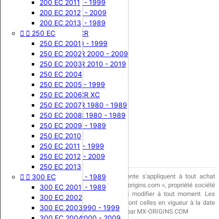




85 SX
125 RM
125 CR 2007
65 KX 2019
125 YZ 1995
125 TM 2018
250 CR 1990 - 1999
200 EC 2011


KTM


250 CR
65 KX 2020
85 SX 2003
125 RM 1981
125 YZ 1996
125 TM 2019
250 CR 2000 - 2009
200 EC 2012


Suzuki


144 TM
250 CR 1987
65 KX 2021
85 SX 2004
125 RM 1982
125 YZ 1997
250 XC 1980 - 1989
200 EC 2013


Yamaha




300 / 360 WR CR
250 EC
250 CR 1988
65 KX 2022
85 SX 2005
125 RM 1983
125 YZ 1998
144 TM 2008


TM Racing
250 CR 1989
65 KX 2023
85 SX 2006
125 RM 1984
125 YZ 1999
144 TM 2009
360 WR 1990 - 1999
250 EC 2001


Husqvarna
80 KX
250 CR 1990
85 SX 2007
125 RM 1985
125 YZ 2000
144 TM 2010
300 / 360 WR 2000 - 2009
250 EC 2002


Husaberg


85 KX
250 CR 1991
85 SX 2008
125 RM 1986
125 YZ 2001
144 TM 2011
300 / 360 WR 2010 - 2019
250 EC 2003


GasGas


350 TE
250 CR 1992
85 KX 2001
85 SX 2009
125 RM 1987
125 YZ 2002
144 TM 2012
250 EC 2004
Streetwear MXO
250 CR 1993
85 KX 2002
85 SX 2010
125 RM 1988
125 YZ 2003
144 TM 2013
350 TE 1990 - 1999
250 EC 2005
Reproduction 3D


400 / 430 WR CR XC
250 CR 1994
85 KX 2003
85 SX 2011
125 RM 1989
125 YZ 2004
144 TM 2014
250 EC 2006
Guidon & Acc.
250 CR 1995
85 KX 2004
85 SX 2012
125 RM 1990
125 YZ 2005
144 TM 2015
400 / 430 WR 1980 - 1989
250 EC 2007
Accueil
250 CR 1996
85 KX 2005
85 SX 2013
125 RM 1991
125 YZ 2006
144 TM 2016
400 / 430 XC 1980 - 1989
250 EC 2008
Conditions générales de vente
250 CR 1997
85 KX 2006
85 SX 2014
125 RM 1992
125 YZ 2007
144 TM 2017
430 CR 1980 - 1989
250 EC 2009


410 TE
250 CR 1998
85 KX 2007
85 SX 2015
125 RM 1993
125 YZ 2008
144 TM 2018
250 EC 2010
Conditions générales de vente
250 CR 1999
85 KX 2008
85 SX 2016
125 RM 1994
125 YZ 2009
144 TM 2019
410 TE 1990 - 1999
250 EC 2011


250 TM ( 2 temps )
250 CR 2000
85 KX 2009
85 SX 2017
125 RM 1995
125 YZ 2010
410 TE 2000 - 2009
250 EC 2012
Objet




125 SX
500 CR XC
250 CR 2001
85 KX 2010
125 RM 1996
125 YZ 2011
250 TM 1999
250 EC 2013
Les présentes Conditions Générales de Vente s'appliquent à tout achat


300 EC
250 CR 2002
85 KX 2011
125 SX 2000
125 RM 1997
125 YZ 2012
250 TM 2000
500 CR 1980 - 1989
effectué via le site Internet «http://www.mx-origins.com », propriété société
250 CR 2003
85 KX 2012
125 SX 2001
125 RM 1998
125 YZ 2013
250 TM 2001
500 XC 1980 - 1989
300 EC 2001
MX ORIGINS qui se réserve le droit de les modifier à tout moment. Les


610 TE / TC
250 CR 2004
85 KX 2013
125 SX 2002
125 RM 1999
125 YZ 2014
250 TM 2002
300 EC 2002
conditions générales de vente applicables sont celles en vigueur à la date


125 KX
250 CR 2005
125 SX 2003
125 RM 2000
125 YZ 2015
250 TM 2003
610 TE / TC 1990 - 1999
300 EC 2003
d'acceptation de la commande de l'Acheteur par MX-ORIGINS.COM
250 CR 2006
125 KX 1987
125 SX 2004
125 RM 2001
125 YZ 2016
250 TM 2004
610 TE / TC 2000 - 2009
300 EC 2004