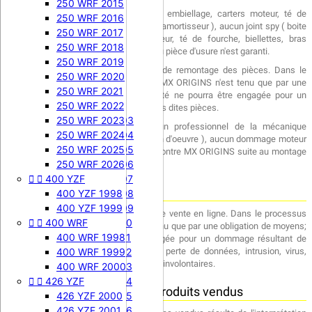
450 SXF 2009
250 WRF 2015
Aucun roulement ( boite de vitesses, embiellage, carters moteur, té de
450 SXF 2010
250 WRF 2016
fourche, biellettes, bras oscillant, roue, amortisseur ), aucun joint spy ( boite
450 SXF 2011
250 WRF 2017
de vitesses, embiellage, carters moteur, té de fourche, biellettes, bras
450 SXF 2012
250 WRF 2018
oscillant, roue, amortisseur, fourche ) ou pièce d'usure n'est garanti.
450 SXF 2013
250 WRF 2019
Responsabilité au titre du processus de remontage des pièces. Dans le
450 SXF 2014
250 WRF 2020
processus de remontage des pièces, MX ORIGINS n'est tenu que par une
450 SXF 2015
250 WRF 2021
obligation de moyens; sa responsabilité ne pourra être engagée pour un


450 EXC-F
250 WRF 2022
dommage résultant de l'utilisation de ces dites pièces.
450 EXC-F 2003
250 WRF 2023
Toute pièce doit être remonté par un professionnel de la mécanique
450 EXC-F 2004
250 WRF 2024
motocycle agrée ( avec facture de main d'oeuvre ), aucun dommage moteur
450 EXC-F 2005
250 WRF 2025
ou partie-cycle ne pourra être retenue contre MX ORIGINS suite au montage
450 EXC-F 2006
250 WRF 2026
des pièces vendues.


400 YZF
450 EXC-F 2007
Responsabilité
450 EXC-F 2008
400 YZF 1998
450 EXC-F 2009
400 YZF 1999
Responsabilité au titre du processus de vente en ligne. Dans le processus


400 WRF
450 EXC-F 2010
de vente en ligne, MX ORIGINS n'est tenu que par une obligation de moyens;
450 EXC-F 2011
400 WRF 1998
sa responsabilité ne pourra être engagée pour un dommage résultant de
l'utilisation du réseau Internet tel que perte de données, intrusion, virus,
450 EXC-F 2012
400 WRF 1999
rupture du service, ou autres problèmes involontaires.
450 EXC-F 2013
400 WRF 2000


426 YZF
450 EXC-F 2014
Responsabilité au titre des produits vendus
450 EXC-F 2015
426 YZF 2000
450 EXC-F 2016
426 YZF 2001