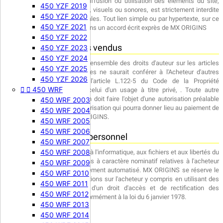
reproduction, exploitation, rediffusion ou utilisation des éléments du site,
450 YZF 2019
qu'ils soient textuels, logiciels, visuels ou sonores, est strictement interdite
450 YZF 2020
sous peine de poursuites pénales. Tout lien simple ou par hypertexte, sur ce
450 YZF 2021
site, est strictement interdit sans un accord écrit exprès de MX ORIGINS
450 YZF 2022
Propriété des produits vendus
450 YZF 2023
450 YZF 2024
MX ORIGINS est titulaire de l'ensemble des droits d'auteur sur les articles
450 YZF 2025
vendus. L'achat de ces articles ne saurait conférer à l'Acheteur d'autres
450 YZF 2026
droits que ceux prévus à l'article L.122-5 du Code de la Propriété


450 WRF
Intellectuelle et notamment celui d'un usage à titre privé, . Toute autre
reproduction ou représentation doit faire l'objet d'une autorisation préalable
450 WRF 2003
et écrite de MX ORIGINS, autorisation qui pourra donner lieu au paiement de
450 WRF 2004
redevances au profit de MX ORIGINS.
450 WRF 2005
450 WRF 2006
Données à caractère personnel
450 WRF 2007
450 WRF 2008
Conformément à la loi relative à l'informatique, aux fichiers et aux libertés du
6 janvier 1978, les informations à caractère nominatif relatives à l'acheteur
450 WRF 2009
pourront faire l'objet d'un traitement automatisé. MX ORIGINS se réserve le
450 WRF 2010
droit de collecter des informations sur l'acheteur y compris en utilisant des
450 WRF 2011
cookies. L'acheteur dispose d'un droit d'accès et de rectification des
450 WRF 2012
données les concernant, conformément à la loi du 6 janvier 1978.
450 WRF 2013
450 WRF 2014
Archivage – Preuve