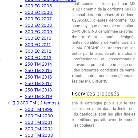
Les présentes conditions de vente sont conclues d'une part par MX
250 CR 2007
125 KX 1988
125 SX 2005
125 RM 2002
125 YZ 2017
250 TM 2005
300 EC 2005
ORIGINS, société dont le siège se trouve 621 chemin de la dordonne 60170


250 CRF
125 KX 1989
125 SX 2006
125 RM 2003
125 YZ 2018
250 TM 2006
300 EC 2006
Carlepont , immatriculé au Répertoire national des entreprises et de leurs
250 CRF 2004
125 KX 1990
125 SX 2007
125 RM 2004
125 YZ 2019
250 TM 2007
300 EC 2007
établissement sous le numéro N° C60026965088 ci-après dénommé "MX
250 CRF 2005
125 KX 1991
125 SX 2008
125 RM 2005
125 YZ 2020
250 TM 2008
300 EC 2008
ORIGINS" et d'autre part, par toute personne physique ou morale souhaitant
procéder à un achat via le site Internet d'MX ORIGINS dénommée ci-après "
250 CRF 2006
125 KX 1992
125 SX 2009
125 RM 2006
125 YZ 2021
250 TM 2009
300 EC 2009
l'Acheteur ". MX ORIGINS et l'Acheteur étant ci-après désignés
250 CRF 2007
125 KX 1993
125 SX 2010
125 RM 2007
125 YZ 2022
250 TM 2010
300 EC 2010
collectivement par "Partie(s)". Les présentes conditions de vente visent à
250 CRF 2008
125 KX 1994
125 SX 2011
125 RM 2008
125 YZ 2023
250 TM 2011
300 EC 2011
définir les relations contractuelles entre MX ORIGINS et l'Acheteur et les


250 RM
250 CRF 2009
125 KX 1995
125 SX 2012
125 YZ 2024
250 TM 2012
300 EC 2012
conditions applicables à tout achat effectué par le biais du site marchand
250 CRF 2010
125 KX 1996
125 SX 2013
250 RM 1989
125 YZ 2025
250 TM 2013
300 EC 2013
d'MX ORIGINS, que l'Acheteur soit professionnel ou consommateur.
250 CRF 2011
125 KX 1997
125 SX 2014
250 RM 1990
125 YZ 2026
250 TM 2014
L'acquisition d'un bien ou d'un service à travers le présent site implique une
acceptation sans réserve par l'Acheteur des présentes conditions de vente.


250 YZ
250 CRF 2012
125 KX 1998
125 SX 2015
250 RM 1991
250 TM 2015
Ces conditions de vente prévaudront sur toutes autres conditions générales


125 EXC
250 CRF 2013
125 KX 1999
250 RM 1992
250 YZ 1974
250 TM 2016
ou particulières non expressément agréées par MX ORIGINS.
250 CRF 2014
125 KX 2000
125 EXC 2000
250 RM 1993
250 YZ 1975
250 TM 2017
250 CRF 2015
125 KX 2001
125 EXC 2001
250 RM 1994
250 YZ 1976
250 TM 2018
Caractéristiques des biens et services proposés
250 CRF 2016
125 KX 2002
125 EXC 2002
250 RM 1995
250 YZ 1977
250 TM 2019


300 TM ( 2 temps )
250 CRF 2017
125 KX 2003
125 EXC 2003
250 RM 1996
250 YZ 1978
Les produits sont ceux qui figurent dans le catalogue publié sur le site
Internet MX ORIGINS. Ces produits sont mis en vente dans la limite des
250 CRF 2018
125 KX 2004
125 EXC 2004
250 RM 1997
250 YZ 1979
300 TM 1999
stocks disponibles. Les photographies du catalogue sont les plus fidèles
250 CRF 2019
125 KX 2005
125 EXC 2005
250 RM 1998
250 YZ 1980
300 TM 2000
possibles mais ne peuvent assurer une similitude parfaite avec le produit
250 CRF 2020
125 KX 2006
125 EXC 2006
250 RM 1999
250 YZ 1981
300 TM 2001
proposé, notamment en ce qui concerne les couleurs.
250 CRF 2021
125 KX 2007
125 EXC 2007
250 RM 2000
250 YZ 1982
300 TM 2002
250 CRF 2022
125 KX 2008
125 EXC 2008
250 RM 2001
250 YZ 1983
300 TM 2003
Tarifs