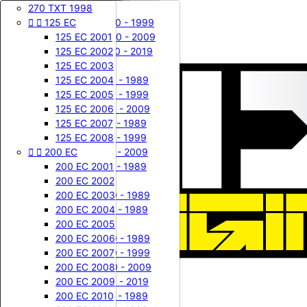

60 KX

80 RM
85 YZ
80 / 85 TM


270 TXT 1998




125 CR
DUKE
125 WRE
400 / 450 FE
Contactez-nous










65 KX
85 RM
125 YZ
125 TM
125 EC
125 CR 1987
125 DUKE
125 WRE 1990 - 1999
400 FE 2000

Connexion
125 CR 1988
65 KX 2000
200 DUKE
85 RM 2002
125 YZ 1976
125 TM 1999
125 WRE 2000 - 2009
400 FE 2001
125 EC 2001
shopping_cart
Panier
(0)
125 CR 1989
65 KX 2001
390 DUKE
85 RM 2003
125 YZ 1977
125 TM 2000
125 WRE 2010 - 2019
400 FE 2002
125 EC 2002





LC4
125 WR CR XC
125 CR 1990
65 KX 2002
85 RM 2004
125 YZ 1978
125 TM 2001
400 FE 2003
125 EC 2003
125 CR 1991
65 KX 2003
400 EGS 1994 ( LC4 )
85 RM 2005
125 YZ 1979
125 TM 2002
125 WR 1980 - 1989
450 FE 2009
125 EC 2004
125 CR 1992
65 KX 2004
400 EGS 1995 ( LC4 )
85 RM 2006
125 YZ 1980
125 TM 2003
125 WR 1990 - 1999
450 FE 2010
125 EC 2005
125 CR 1993
65 KX 2005
400 EGS 1996 ( LC4 )
85 RM 2007
125 YZ 1981
125 TM 2004
125 WR 2000 - 2009
450 FE 2011
125 EC 2006
125 CR 1994
65 KX 2006
400 EGS 1997 ( LC4 )
85 RM 2008
125 YZ 1982
125 TM 2005
125 CR 1980 - 1989
450 FE 2012
125 EC 2007


MX / GS
125 CR 1995
65 KX 2007
85 RM 2009
125 YZ 1983
125 TM 2006
125 CR 1990 - 1999
450 FE 2013
125 EC 2008


200 EC
125 CR 1996
65 KX 2008
125 MX / GS 1985
85 RM 2010
125 YZ 1984
125 TM 2007
125 CR 2000 - 2009
450 FE 2014
125 CR 1997
65 KX 2009
125 MX / GS 1986
85 RM 2011
125 YZ 1985
125 TM 2008
125 XC 1980 - 1989
200 EC 2001


240 WR CR
125 CR 1998
65 KX 2010
125 MX / GS 1987
85 RM 2012
125 YZ 1986
125 TM 2009
200 EC 2002
125 CR 1999
65 KX 2011
125 MX / GS 1988
85 RM 2013
125 YZ 1987
125 TM 2010
240 WR 1980 - 1989
200 EC 2003
125 CR 2000
65 KX 2012
240 250 MX / GS 1987
85 RM 2014
125 YZ 1988
125 TM 2011
240 CR 1980 - 1989
200 EC 2004


250 WR CR XC
125 CR 2001
65 KX 2013
240 250 MX / GS 1988
85 RM 2015
125 YZ 1989
125 TM 2012
200 EC 2005
125 CR 2002
65 KX 2014
240 250 MX / GS 1989
85 RM 2016
125 YZ 1990
125 TM 2013
250 WR 1980 - 1989
200 EC 2006
125 CR 2003
65 KX 2015
350 MXC / GS 1986
85 RM 2017
125 YZ 1991
125 TM 2014
250 WR 1990 - 1999
200 EC 2007
125 CR 2004
65 KX 2016
350 500 MX / GS 1987
85 RM 2018
125 YZ 1992
125 TM 2015
250 WR 2000 - 2009
200 EC 2008
125 CR 2005
65 KX 2017
350 500 MX / GS 1988
85 RM 2019
125 YZ 1993
125 TM 2016
250 WR 2010 - 2019
200 EC 2009


Honda
65 SX
125 CR 2006
65 KX 2018
85 RM 2020
125 YZ 1994
125 TM 2017
250 CR 1980 - 1989
200 EC 2010


Kawasaki