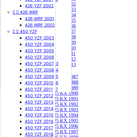
85 KX 2002


505 SXF
426 YZF 2002
85 KX 2003


426 WRF
505 SXF 2007
85 KX 2004
505 SXF 2008
426 WRF 2001
85 KX 2005


525 SXF
426 WRF 2002
85 KX 2006


450 YZF
525 SXF 2003
85 KX 2007
85 KX 2008
525 SXF 2004
450 YZF 2003
85 KX 2009
525 SXF 2005
450 YZF 2004
85 KX 2010
525 SXF 2006
450 YZF 2005
85 KX 2011


525 EXC-F
450 YZF 2006
85 KX 2012
525 EXC-F 2003
450 YZF 2007
85 KX 2013
525 EXC-F 2004
450 YZF 2008
125 KX


525 EXC-F 2005
450 YZF 2009
125 KX 1987
125 KX 1988
525 EXC-F 2006
450 YZF 2010
125 KX 1989
525 EXC-F 2007
450 YZF 2011
125 KX 1990
450 YZF 2012
125 KX 1991
450 YZF 2013
125 KX 1992
450 YZF 2014
125 KX 1993
450 YZF 2015
125 KX 1994
125 KX 1995
450 YZF 2016
125 KX 1996
450 YZF 2017
125 KX 1997
450 YZF 2018