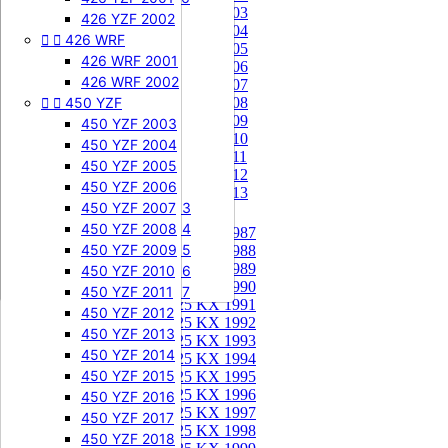
85 KX 2003


505 SXF
426 YZF 2002
85 KX 2004


426 WRF
505 SXF 2007
85 KX 2005
505 SXF 2008
426 WRF 2001
85 KX 2006


525 SXF
426 WRF 2002
85 KX 2007


450 YZF
525 SXF 2003
85 KX 2008
85 KX 2009
525 SXF 2004
450 YZF 2003
85 KX 2010
525 SXF 2005
450 YZF 2004
85 KX 2011
525 SXF 2006
450 YZF 2005
85 KX 2012


525 EXC-F
450 YZF 2006
85 KX 2013
525 EXC-F 2003
450 YZF 2007
125 KX


525 EXC-F 2004
450 YZF 2008
125 KX 1987
525 EXC-F 2005
450 YZF 2009
125 KX 1988
125 KX 1989
525 EXC-F 2006
450 YZF 2010
125 KX 1990
525 EXC-F 2007
450 YZF 2011
125 KX 1991
450 YZF 2012
125 KX 1992
450 YZF 2013
125 KX 1993
450 YZF 2014
125 KX 1994
450 YZF 2015
125 KX 1995
125 KX 1996
450 YZF 2016
125 KX 1997
450 YZF 2017
125 KX 1998
450 YZF 2018