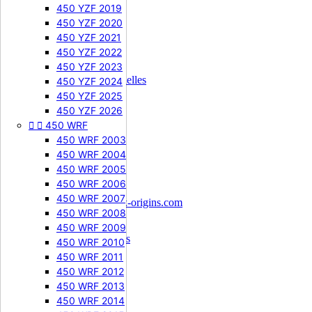
Plan du site
450 YZF 2019
450 YZF 2020
Votre compte
450 YZF 2021
450 YZF 2022
Votre compte


450 YZF 2023
Informations personnelles
450 YZF 2024
Commandes
450 YZF 2025
Avoirs
450 YZF 2026
Adresses


450 WRF
Bons de réduction
450 WRF 2003
Informations
450 WRF 2004
450 WRF 2005
MX Origins
450 WRF 2006
France
450 WRF 2007
Écrivez-nous :
contact@mx-origins.com
450 WRF 2008
Informations
450 WRF 2009
© 2018 - 2026 - Mx Origins
450 WRF 2010
450 WRF 2011
450 WRF 2012
450 WRF 2013
450 WRF 2014